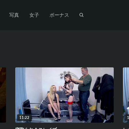
写真
女子
ボーナス
11:22
1