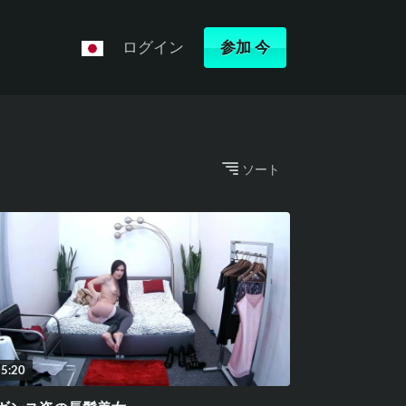
ログイン
参加
今
ソート
5:20