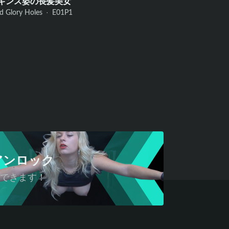
ギンス姿の長髪美女
d Glory Holes ·
E01
P1
アンロック
スできます！