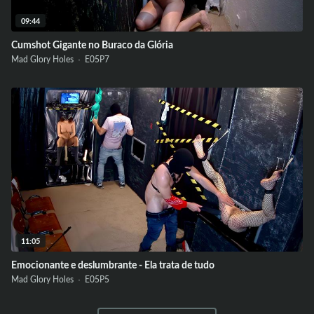
09:44
Cumshot Gigante no Buraco da Glória
Mad Glory Holes ·
E05
P7
11:05
Emocionante e deslumbrante - Ela trata de tudo
Mad Glory Holes ·
E05
P5