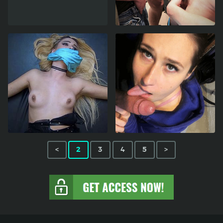
<
2
3
4
5
>