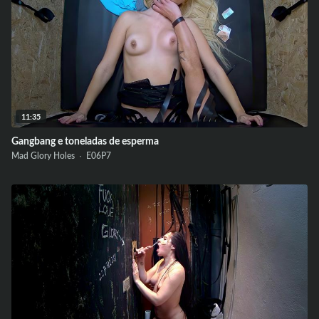
11:35
Gangbang e toneladas de esperma
Mad Glory Holes ·
E06
P7