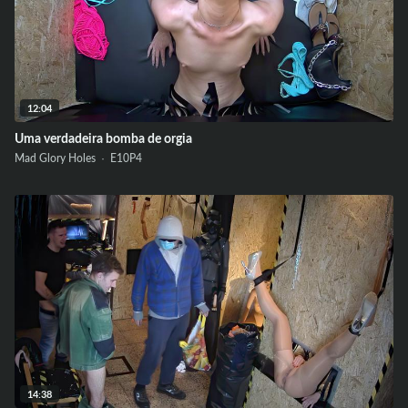
12:04
Uma verdadeira bomba de orgia
Mad Glory Holes ·
E10
P4
14:38